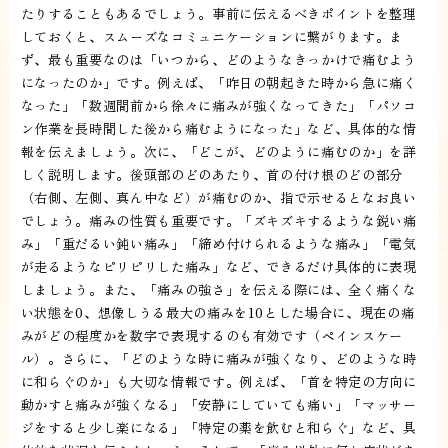
たりすることもあるでしょう。事前に伝えるべきポイントを整理
しておくと、スムーズなコミュニケーションに繋がります。ま
ず、最も重要なのは「いつから、どのようなきっかけで痛むよう
になったのか」です。例えば、「昨日の朝起きた時から急に痛く
なった」「数週間前から徐々に痛みが強くなってきた」「パソコ
ン作業を長時間した後から痛むようになった」など、具体的な情
報を伝えましょう。次に、「どこが、どのように痛むのか」を詳
しく説明します。後頭部のどのあたり、首の付け根のどの部分
（右側、左側、真ん中など）が痛むのか、指で示せるとなお良い
でしょう。痛みの性質も重要です。「ズキズキするような鋭い痛
み」「重だるい鈍い痛み」「締め付けられるような痛み」「電気
が走るようなピリピリした痛み」など、できるだけ具体的に表現
しましょう。また、「痛みの強さ」を伝える際には、全く痛くな
い状態を0、想像しうる最大の痛みを10とした場合に、現在の痛
みがどの程度かを数字で表現するのも有効です（ペインスケー
ル）。さらに、「どのような時に痛みが強くなり、どのような時
に和らぐのか」も大切な情報です。例えば、「首を特定の方向に
動かすと痛みが強くなる」「安静にしていても痛い」「マッサー
ジをすると少し楽になる」「特定の薬を飲むと和らぐ」など、具