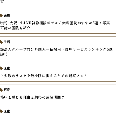
び方
医療
年最新】大阪でLINE初診相談ができる歯科医院おすすめ5選！写真
り可能な医院も紹介
生活
護法人グループ向け外国人一括採用・管理サービスランキング5選
年最新】
医療
ント失敗のリスクを最小限に抑えるための観察メモ！
医療
が怖いと感じる理由と納得の通院期間？
医療