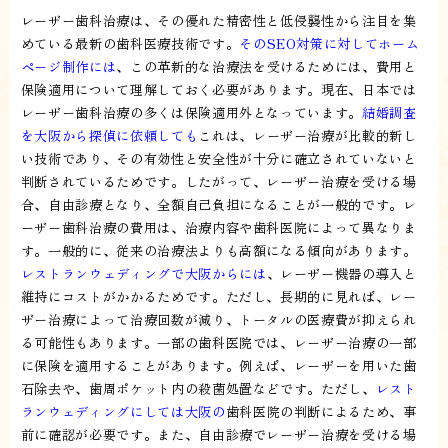
レーザー歯科治療は、その優れた精密性と低侵襲性から注目を集
めている最新の歯科医療技術です。
そのSEO対策に対してホーム
ページ制作には
、この革新的な治療法を受けるためには、費用と
保険適用について理解しておく必要があります。現在、日本では
レーザー歯科治療の多くは保険適用外となっています。
結婚調査
を大阪から探偵に依頼しても
これは、レーザー治療が比較的新し
い技術であり、その有効性と安全性が十分に確立されていないと
判断されているためです。したがって、レーザー治療を受ける場
合、自由診療となり、全額自己負担になることが一般的です。レ
ーザー歯科治療の費用は、治療内容や歯科医院によって異なりま
す。一般的に、従来の治療法よりも高額になる傾向があります。
レストランウェディングで大阪からには
、レーザー機器の導入と
維持にコストがかかるためです。ただし、長期的に見れば、レー
ザー治療によって治療回数が減り、トータルの医療費が抑えられ
る可能性もあります。一部の歯科医院では、レーザー治療の一部
に保険を適用することがあります。例えば、レーザーを用いた歯
石除去や、歯周ポケット内の殺菌処置などです。ただし、
レスト
ランウェディングにしては大阪の
歯科医院の判断によるため、事
前に確認が必要です。また、自由診療でレーザー治療を受ける場