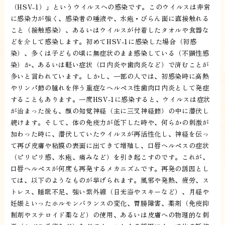
（HSV-1）」というウイルスへの感染です。このウイルスは非常
に感染力が強く、感染者の唾液や、水疱・びらん面に直接触れる
こと（接触感染）、あるいはウイルスが付着したタオルや食器な
どを介して感染します。初めてHSV-1に感染した場合（初感
染）、多くは子どもの頃に無症状のまま感染している（不顕性感
染）か、あるいは軽い症状（口内炎や歯肉炎など）で済むことが
多いと言われています。しかし、一部の人では、初感染時に高熱
やリンパ節の腫れを伴う重症なヘルペス性歯肉口内炎として発症
することもあります。一度HSV-1に感染すると、ウイルスは症状
が治まった後も、顔の知覚神経（主に三叉神経節）の中に潜伏し
続けます。そして、体の免疫力が低下した時や、何らかの刺激が
加わった時に、潜伏していたウイルスが再活性化し、神経を伝っ
て再び皮膚や粘膜の表面に出てきて増殖し、口唇ヘルペスの症状
（ピリピリ感、水疱、痛みなど）を引き起こすのです。これが、
口唇ヘルペスが何度も再発するメカニズムです。再発の誘因とし
ては、以下のようなものが挙げられます。風邪や発熱、疲労、ス
トレス、睡眠不足、強い紫外線（日光浴やスキーなど）、月経や
妊娠といったホルモンバランスの変化、胃腸障害、薬剤（免疫抑
制剤やステロイド薬など）の使用、あるいは皮膚への物理的な刺