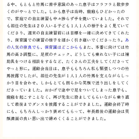
る中、もともと竹馬に苦手意識のあった息子はフラフラと数歩歩
くのがやっとでした。しかも息子は当時、癇癪もひどかったの
で、家庭での自主練習も中々捗らず手を焼いていました。それで
も担任の先生は２０人いる子ども１人１人の様子をよく見ていて
くださり、週末の自主練習前には目標を一緒に決めてきてくれた
り、保育園での練習の様子を細かく引き継いでくださったり。
あ
の人気の奈良でも、保育園はどこからも
また、本番に向けては竹
馬の高さ調整に、足板のチェック、どうしても乗れない子には補
助具をつける相談をするなど、たくさんの工夫をしてくださって
やっと形に。運動会当日は、息子ももちろん私も緊張しつつの竹
馬披露でしたが、担任の先生が１人１人の竹馬を支えながらしっ
かり目を合わせ、しかもとても朗らかな笑顔で送り出しをしてく
ださっていました。おかげで途中で足をついてしまった息子も、
癇癪を起こすことなく、再び先生に励ましてもらいながら乗り直
して最後までダンスを披露することができました。運動会終了時
にも、もちろんしっかり褒めてもらって、年長最後の運動会は笑
顔満面の良い思い出で締めくくることができました。