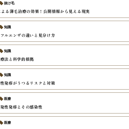
抜け毛
による薄毛治療の効果！公開情報から見える現実
知識
ンフルエンザの違いと見分け方
知識
間療法と科学的根拠
知識
発性発疹がうつるリスクと対策
医療
突発性発疹とその感染性
医療