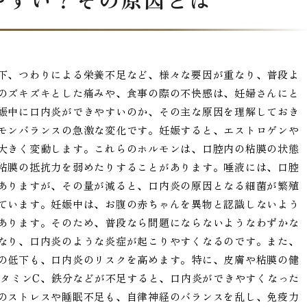
下、つわりによる栄養不足など、様々な要因が重なり、普段よ
のズキズキとした痛みや、食事の際の不快感は、妊婦さんにと
娠中に口内炎ができやすいのか、その主な原因を理解しておき
モンバランスの急激な変化です。妊娠すると、エストロゲンや
大きく変動します。これらのホルモンは、口腔内の粘膜の状態
粘膜の抵抗力を弱めたりすることがあります。唾液には、口腔
ありますが、その量が減ると、口内炎の原因となる細菌が繁殖
ています。妊娠中は、お腹の赤ちゃんを異物と認識しないよう
あります。そのため、普段なら問題にならないようなわずかな
なり、口内炎のような炎症が起こりやすくなるのです。また、
の低下も、口内炎のリスクを高めます。特に、皮膚や粘膜の健
ビタミンC、鉄分などが不足すると、口内炎ができやすくなった
のストレスや睡眠不足も、自律神経のバランスを乱し、免疫力