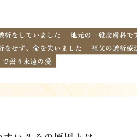
透析をしていました
地元の一般皮膚科で
析をせず、命を失いました
祖父の透析療
イで誓う永遠の愛
やすい？その原因とは