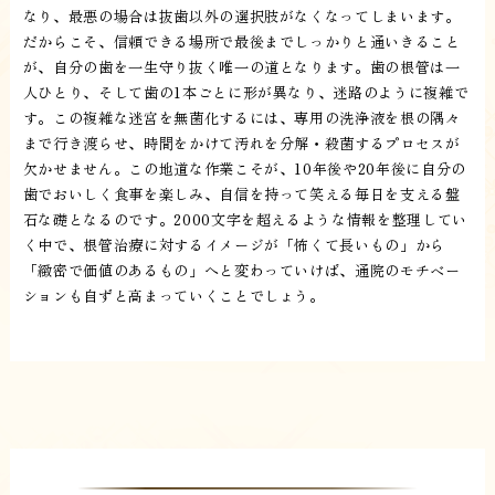
なり、最悪の場合は抜歯以外の選択肢がなくなってしまいます。
だからこそ、信頼できる場所で最後までしっかりと通いきること
が、自分の歯を一生守り抜く唯一の道となります。歯の根管は一
人ひとり、そして歯の1本ごとに形が異なり、迷路のように複雑で
す。この複雑な迷宮を無菌化するには、専用の洗浄液を根の隅々
まで行き渡らせ、時間をかけて汚れを分解・殺菌するプロセスが
欠かせません。この地道な作業こそが、10年後や20年後に自分の
歯でおいしく食事を楽しみ、自信を持って笑える毎日を支える盤
石な礎となるのです。2000文字を超えるような情報を整理してい
く中で、根管治療に対するイメージが「怖くて長いもの」から
「緻密で価値のあるもの」へと変わっていけば、通院のモチベー
ションも自ずと高まっていくことでしょう。