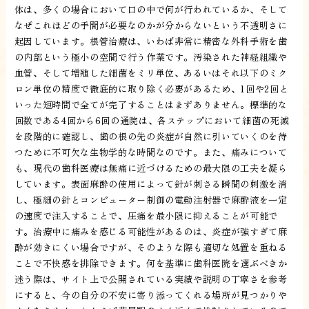
体は、多くの場合において口の中で何が行われているか、そして
なぜこれほどの手間が必要なのかが分からないという不透明さに
起因しています。根管治療は、いわば非常に精密な外科手術を歯
の内部という極小の空間で行う作業です。汚染された神経組織や
血管、そして増殖した細菌をミリ単位、あるいはそれ以下のミク
ロン単位の精度で徹底的に取り除く必要があるため、1回や2回と
いった短時間で全てが完了することはまずありません。標準的な
回数である4回から6回の通院は、各ステップにおいて細菌の死滅
を段階的に確認し、歯の根の先の炎症が自然に引いていくのを待
つために不可欠な生物学的な時間なのです。また、痛みについて
も、現代の歯科医療は無痛に近づけるための最大限の工夫を凝ら
しています。表面麻酔の使用によって針が刺さる瞬間の刺激を消
し、極細の針とコンピューター制御の電動注射器で麻酔液を一定
の速度で注入することで、圧痛を最小限に抑えることが可能で
す。治療中に痛みを感じる可能性があるのは、炎症が強すぎて麻
酔が効きにくい場合ですが、そのような際も適切な処置を重ねる
ことで不快感を排除できます。何を基準に歯科医院を選ぶべきか
迷う際は、サイト上で公開されている実績や説明の丁寧さを参考
にすると、今の自分の不安に寄り添ってくれる場所が見つかりや