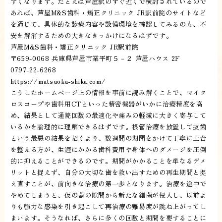
すくなります。たとえば芦屋駅のすぐ近くで検討されているので
あれば、芦屋M&S歯科・矯正クリニック JR駅前院のサイトなど
を通じて、具体的な診療内容や設備環境を確認してみるのも、不
安を解消するための大きなきっかけになるはずです。
芦屋M&S歯科・矯正クリニック JR駅前院
〒659-0068 兵庫県芦屋市業平町５－２ 芦屋ハウス 2F
0797-22-6268
https://matsuoka-shika.com/
こうしたホームページ上の情報を事前に読み解くことで、マイク
ロスコープや歯科用CTといった精密機器がいかに治療精度を高
め、結果として通院回数の最適化や痛みの軽減に大きく寄与して
いるかを論理的に理解できるはずです。根管治療を放置して抜歯
という最悪の結果を招くより、数週間の期間をかけて丁寧に土台
を整える方が、生涯にかかる歯科費用や身体へのダメージを圧倒
的に抑えることができるのです。期間がかかることを単なるデメ
リットと捉えず、自分の大切な歯を救い出すための再生期間と捉
え直すことが、前向きな治療の第一歩となります。治療を途中で
やめてしまうと、仮の蓋の隙間から新たな細菌が侵入し、以前よ
りも強力な感染を引き起こして再治療の難易度が跳ね上がってし
まいます。そうなれば、さらに多くの回数と期間を要することに