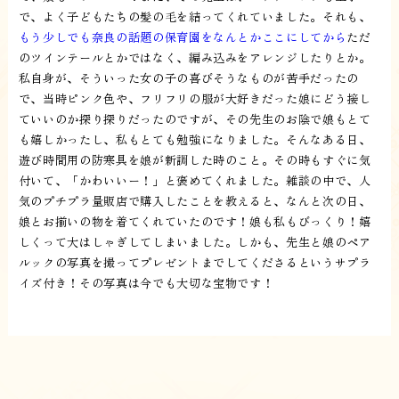
で、よく子どもたちの髪の毛を結ってくれていました。それも、
もう少しでも奈良の話題の保育園をなんとかここにしてから
ただ
のツインテールとかではなく、編み込みをアレンジしたりとか。
私自身が、そういった女の子の喜びそうなものが苦手だったの
で、当時ピンク色や、フリフリの服が大好きだった娘にどう接し
ていいのか探り探りだったのですが、その先生のお陰で娘もとて
も嬉しかったし、私もとても勉強になりました。そんなある日、
遊び時間用の防寒具を娘が新調した時のこと。その時もすぐに気
付いて、「かわいいー！」と褒めてくれました。雑談の中で、人
気のプチプラ量販店で購入したことを教えると、なんと次の日、
娘とお揃いの物を着てくれていたのです！娘も私もびっくり！嬉
しくって大はしゃぎしてしまいました。しかも、先生と娘のペア
ルックの写真を撮ってプレゼントまでしてくださるというサプラ
イズ付き！その写真は今でも大切な宝物です！