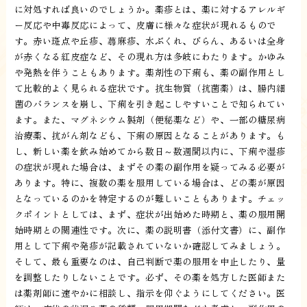
に対処すれば良いのでしょうか。薬疹とは、薬に対するアレルギ
ー反応や中毒反応によって、皮膚に様々な症状が現れるもので
す。赤い斑点や丘疹、蕁麻疹、水ぶくれ、びらん、あるいは全身
が赤くなる紅皮症など、その現れ方は多岐にわたります。かゆみ
や発熱を伴うこともあります。薬剤性の下痢も、薬の副作用とし
て比較的よく見られる症状です。抗生物質（抗菌薬）は、腸内細
菌のバランスを崩し、下痢を引き起こしやすいことで知られてい
ます。また、マグネシウム製剤（便秘薬など）や、一部の糖尿病
治療薬、抗がん剤なども、下痢の原因となることがあります。も
し、新しい薬を飲み始めてから数日～数週間以内に、下痢や湿疹
の症状が現れた場合は、まずその薬の副作用を疑ってみる必要が
あります。特に、複数の薬を服用している場合は、どの薬が原因
となっているのかを特定するのが難しいこともあります。チェッ
クポイントとしては、まず、症状が出始めた時期と、薬の服用開
始時期との関連性です。次に、薬の説明書（添付文書）に、副作
用として下痢や発疹が記載されていないか確認してみましょう。
そして、最も重要なのは、自己判断で薬の服用を中止したり、量
を調整したりしないことです。必ず、その薬を処方した医師また
は薬剤師に速やかに相談し、指示を仰ぐようにしてください。医