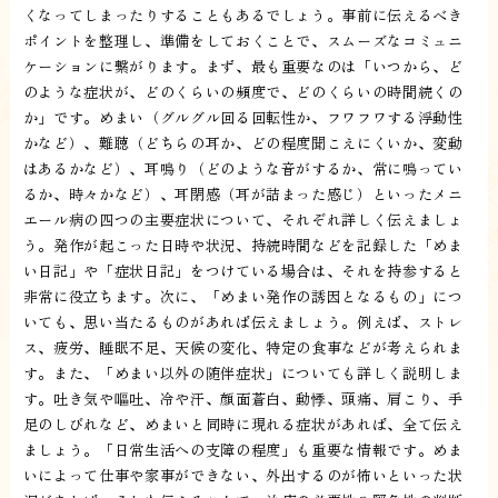
くなってしまったりすることもあるでしょう。事前に伝えるべき
ポイントを整理し、準備をしておくことで、スムーズなコミュニ
ケーションに繋がります。まず、最も重要なのは「いつから、ど
のような症状が、どのくらいの頻度で、どのくらいの時間続くの
か」です。めまい（グルグル回る回転性か、フワフワする浮動性
かなど）、難聴（どちらの耳か、どの程度聞こえにくいか、変動
はあるかなど）、耳鳴り（どのような音がするか、常に鳴ってい
るか、時々かなど）、耳閉感（耳が詰まった感じ）といったメニ
エール病の四つの主要症状について、それぞれ詳しく伝えましょ
う。発作が起こった日時や状況、持続時間などを記録した「めま
い日記」や「症状日記」をつけている場合は、それを持参すると
非常に役立ちます。次に、「めまい発作の誘因となるもの」につ
いても、思い当たるものがあれば伝えましょう。例えば、ストレ
ス、疲労、睡眠不足、天候の変化、特定の食事などが考えられま
す。また、「めまい以外の随伴症状」についても詳しく説明しま
す。吐き気や嘔吐、冷や汗、顔面蒼白、動悸、頭痛、肩こり、手
足のしびれなど、めまいと同時に現れる症状があれば、全て伝え
ましょう。「日常生活への支障の程度」も重要な情報です。めま
いによって仕事や家事ができない、外出するのが怖いといった状