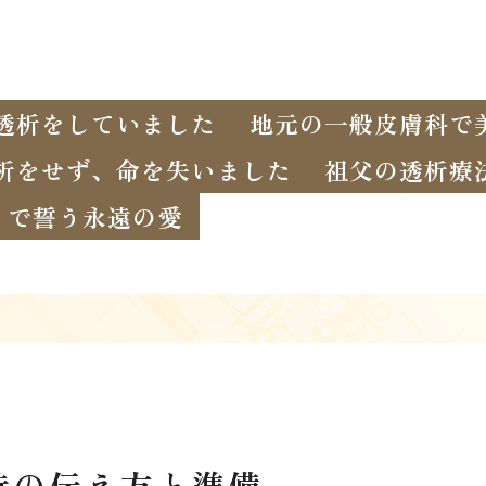
透析をしていました
地元の一般皮膚科で
析をせず、命を失いました
祖父の透析療
イで誓う永遠の愛
時の伝え方と準備