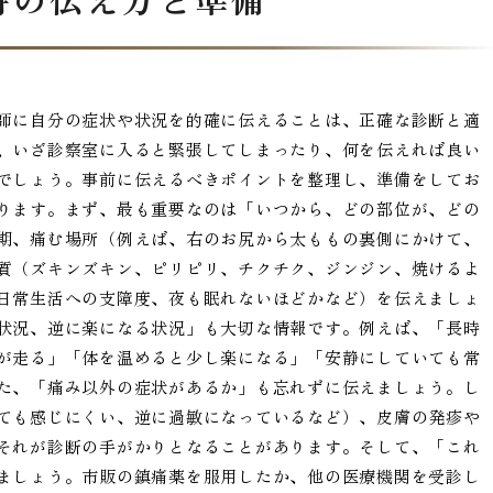
師に自分の症状や状況を的確に伝えることは、正確な診断と適
、いざ診察室に入ると緊張してしまったり、何を伝えれば良い
でしょう。事前に伝えるべきポイントを整理し、準備をしてお
ります。まず、最も重要なのは「いつから、どの部位が、どの
期、痛む場所（例えば、右のお尻から太ももの裏側にかけて、
質（ズキンズキン、ピリピリ、チクチク、ジンジン、焼けるよ
日常生活への支障度、夜も眠れないほどかなど）を伝えましょ
状況、逆に楽になる状況」も大切な情報です。例えば、「長時
が走る」「体を温めると少し楽になる」「安静にしていても常
た、「痛み以外の症状があるか」も忘れずに伝えましょう。し
ても感じにくい、逆に過敏になっているなど）、皮膚の発疹や
それが診断の手がかりとなることがあります。そして、「これ
ましょう。市販の鎮痛薬を服用したか、他の医療機関を受診し