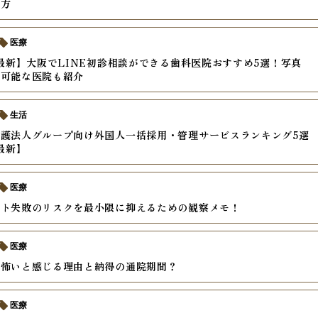
び方
医療
年最新】大阪でLINE初診相談ができる歯科医院おすすめ5選！写真
り可能な医院も紹介
生活
護法人グループ向け外国人一括採用・管理サービスランキング5選
年最新】
医療
ント失敗のリスクを最小限に抑えるための観察メモ！
医療
が怖いと感じる理由と納得の通院期間？
医療