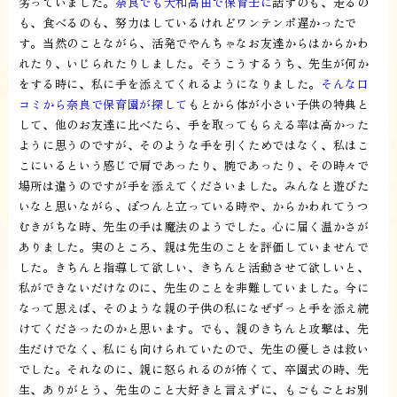
劣っていました。
奈良でも大和高田で保育士に
話すのも、走るの
も、食べるのも、努力はしているけれどワンテンポ遅かったで
す。当然のことながら、活発でやんちゃなお友達からはからかわ
れたり、いじられたりしました。そうこうするうち、先生が何か
をする時に、私に手を添えてくれるようになりました。
そんな口
コミから奈良で保育園が探して
もとから体が小さい子供の特典と
して、他のお友達に比べたら、手を取ってもらえる率は高かった
ように思うのですが、そのような手を引くためではなく、私はこ
こにいるという感じで肩であったり、腕であったり、その時々で
場所は違うのですが手を添えてくださいました。みんなと遊びた
いなと思いながら、ぽつんと立っている時や、からかわれてうつ
むきがちな時、先生の手は魔法のようでした。心に届く温かさが
ありました。実のところ、親は先生のことを評価していませんで
した。きちんと指導して欲しい、きちんと活動させて欲しいと、
私ができないだけなのに、先生のことを非難していました。今に
なって思えば、そのような親の子供の私になぜずっと手を添え続
けてくださったのかと思います。でも、親のきちんと攻撃は、先
生だけでなく、私にも向けられていたので、先生の優しさは救い
でした。それなのに、親に怒られるのが怖くて、卒園式の時、先
生、ありがとう、先生のこと大好きと言えずに、もごもごとお別