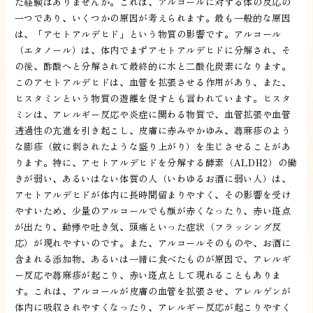
た経験はありませんか。これは、アルコールに対する体の反応の
一つであり、いくつかの原因が考えられます。最も一般的な原因
は、「アセトアルデヒド」という物質の影響です。アルコール
（エタノール）は、体内でまずアセトアルデヒドに分解され、そ
の後、酢酸へと分解されて最終的に水と二酸化炭素になります。
このアセトアルデヒドは、血管を拡張させる作用があり、また、
ヒスタミンという物質の遊離を促すとも言われています。ヒスタ
ミンは、アレルギー反応や炎症に関わる物質で、血管拡張や血管
透過性の亢進を引き起こし、皮膚に赤みやかゆみ、蕁麻疹のよう
な膨疹（蚊に刺されたような盛り上がり）を生じさせることがあ
ります。特に、アセトアルデヒドを分解する酵素（ALDH2）の働
きが弱い、あるいはない体質の人（いわゆるお酒に弱い人）は、
アセトアルデヒドが体内に長時間留まりやすく、その影響を受け
やすいため、少量のアルコールでも顔が赤くなったり、赤い斑点
が出たり、動悸や吐き気、頭痛といった症状（フラッシング反
応）が現れやすいのです。また、アルコールそのものや、お酒に
含まれる添加物、あるいは一緒に食べたものが原因で、アレルギ
ー反応や蕁麻疹が起こり、赤い斑点として現れることもありま
す。これは、アルコールが皮膚の血管を拡張させ、アレルゲンが
体内に吸収されやすくなったり、アレルギー反応が起こりやすく