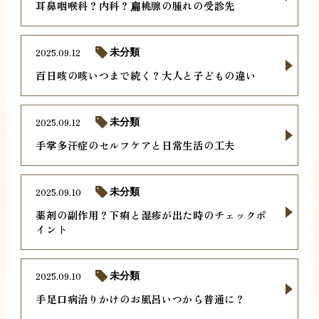
耳鼻咽喉科？内科？扁桃腺の腫れの受診先
2025.09.12
未分類
百日咳の咳いつまで続く？大人と子どもの違い
2025.09.12
未分類
手掌多汗症のセルフケアと日常生活の工夫
2025.09.10
未分類
薬剤の副作用？下痢と湿疹が出た時のチェックポ
イント
2025.09.10
未分類
手足口病治りかけのお風呂いつから普通に？